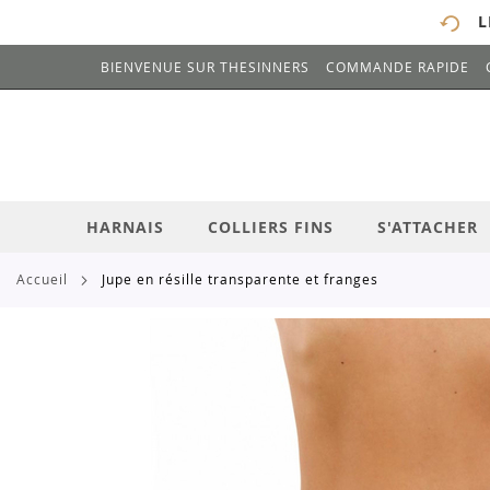
L
BIENVENUE SUR THESINNERS
COMMANDE RAPIDE
# ENTREZ AU MOINS 3 CARACTÈRES POUR 
ALLEZ
AU
CONTENU
HARNAIS
COLLIERS FINS
S'ATTACHER
accueil
jupe en résille transparente et franges
Skip
to
the
end
of
the
images
gallery