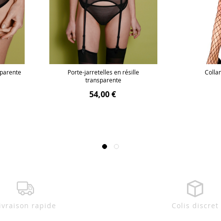
sparente
Porte-jarretelles en résille
Collan
transparente
54,00 €
ivraison rapide
Colis discret