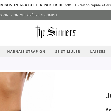
IVRAISON GRATUITE À PARTIR DE 69€
Livraison rapide et dis
CONNEXION
CRÉER UN COMPTE
LANCER LA RECHERCHE
# APPUYEZ SUR LA TOUCHE "ENTRER" PO
HARNAIS STRAP ON
SE STIMULER
LAISSES
J
f