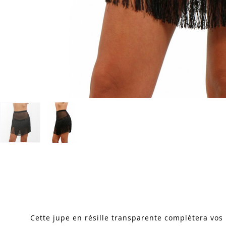
Skip
to
the
beginning
of
the
images
Cette jupe en résille transparente complètera vos 
gallery