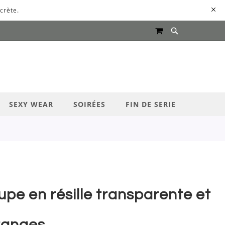
crète.
MON PANIER
UR LANCER LA RECHERCHE
SEXY WEAR
SOIRÉES
FIN DE SERIE
upe en résille transparente et
ranges