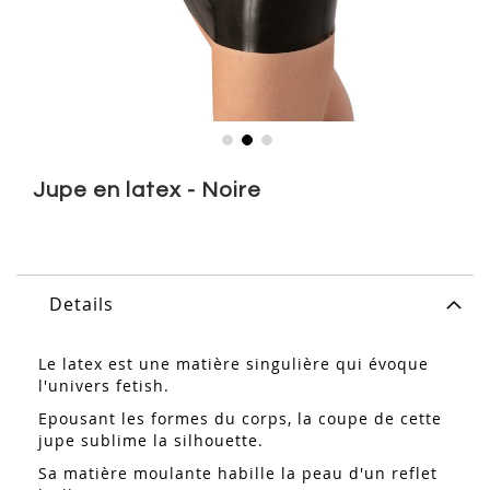
Skip
to
Jupe en latex - Noire
the
beginning
of
the
images
Details
gallery
Le latex est une matière singulière qui évoque
l'univers fetish.
Epousant les formes du corps, la coupe de cette
jupe sublime la silhouette.
Sa matière moulante habille la peau d'un reflet