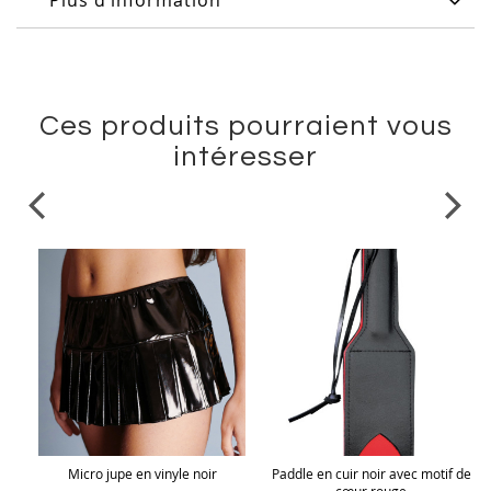
Plus d’information
Ces produits pourraient vous
intéresser
 de
Micro jupe en vinyle noir
Paddle en cuir noir avec motif de