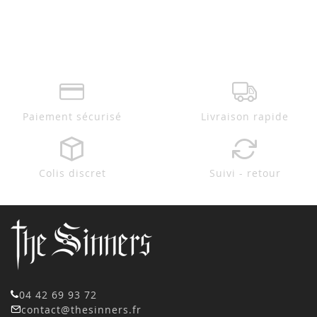
Paiement sécurisé
Livraison rapide
Colis discret
Suivi - retour
04 42 69 93 72
contact@thesinners.fr