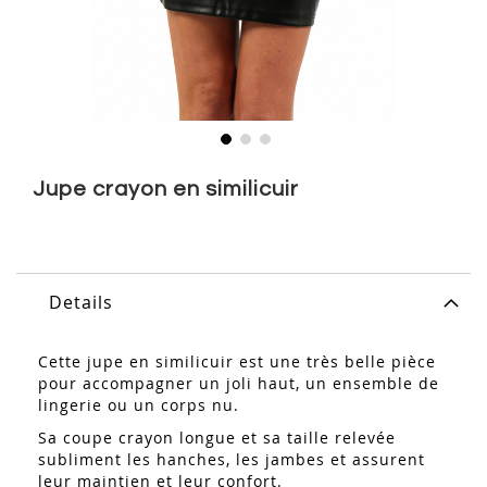
Skip
to
Jupe crayon en similicuir
the
beginning
of
the
images
Details
gallery
Cette jupe en similicuir est une très belle pièce
pour accompagner un joli haut, un ensemble de
lingerie ou un corps nu.
Sa coupe crayon longue et sa taille relevée
subliment les hanches, les jambes et assurent
leur maintien et leur confort.