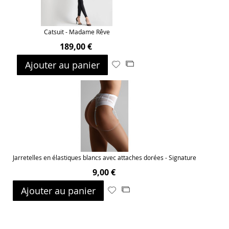
Catsuit - Madame Rêve
189,00 €
Ajouter au panier
Ajouter
Ajouter
à
au
ma
comparateur
liste
d’envie
Jarretelles en élastiques blancs avec attaches dorées - Signature
9,00 €
Ajouter au panier
Ajouter
Ajouter
à
au
ma
comparateur
liste