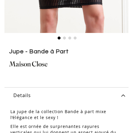
Skip
to
Jupe - Bande à Part
the
beginning
of
the
images
gallery
Details
La jupe de la collection Bande à part mixe
l’élégance et le sexy !
Elle est ornée de surprenantes rayures
verticales qui lui donnent un aspect ajouré du