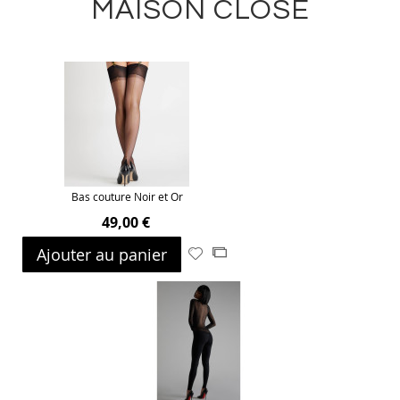
MAISON CLOSE
Bas couture Noir et Or
49,00 €
Ajouter au panier
Ajouter
Ajouter
à
au
ma
comparateur
liste
d’envie