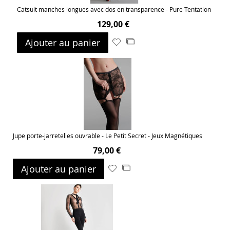
Catsuit manches longues avec dos en transparence - Pure Tentation
129,00 €
Ajouter au panier
Ajouter
Ajouter
à
au
ma
comparateur
liste
d’envie
Jupe porte-jarretelles ouvrable - Le Petit Secret - Jeux Magnétiques
79,00 €
Ajouter au panier
Ajouter
Ajouter
à
au
ma
comparateur
liste
d’envie