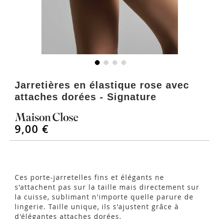
Skip
to
Jarretières en élastique rose avec
the
attaches dorées - Signature
beginning
of
the
9,00 €
images
gallery
Ces porte-jarretelles fins et élégants ne
s'attachent pas sur la taille mais directement sur
la cuisse, sublimant n'importe quelle parure de
lingerie. Taille unique, ils s'ajustent grâce à
d'élégantes attaches dorées.