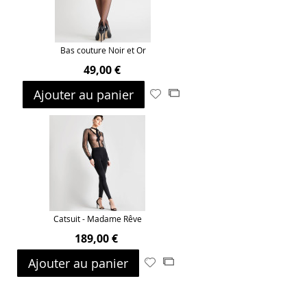
Bas couture Noir et Or
49,00 €
Ajouter au panier
Ajouter
Ajouter
à
au
ma
comparateur
liste
d’envie
Catsuit - Madame Rêve
189,00 €
Ajouter au panier
Ajouter
Ajouter
à
au
ma
comparateur
liste