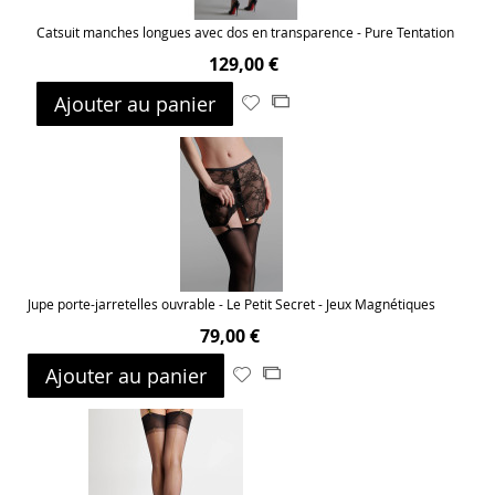
Catsuit manches longues avec dos en transparence - Pure Tentation
129,00 €
Ajouter au panier
Ajouter
Ajouter
à
au
ma
comparateur
liste
d’envie
Jupe porte-jarretelles ouvrable - Le Petit Secret - Jeux Magnétiques
79,00 €
Ajouter au panier
Ajouter
Ajouter
à
au
ma
comparateur
liste
d’envie