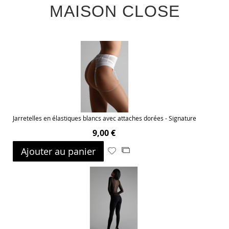
MAISON CLOSE
Jarretelles en élastiques blancs avec attaches dorées - Signature
9,00 €
Ajouter au panier
Ajouter
Ajouter
à
au
ma
comparateur
liste
d’envie