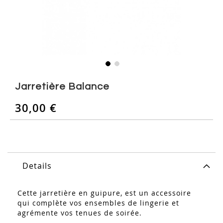
Skip
to
Jarretière Balance
the
beginning
30,00 €
of
the
images
gallery
Details
Cette jarretière en guipure, est un accessoire
qui complète vos ensembles de lingerie et
agrémente vos tenues de soirée.