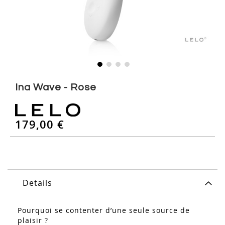
Skip
to
Ina Wave - Rose
the
beginning
of
179,00 €
the
images
gallery
Details
Pourquoi se contenter d’une seule source de
plaisir ?