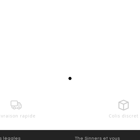
ivraison rapide
Colis discret
s légales
The Sinners et vous