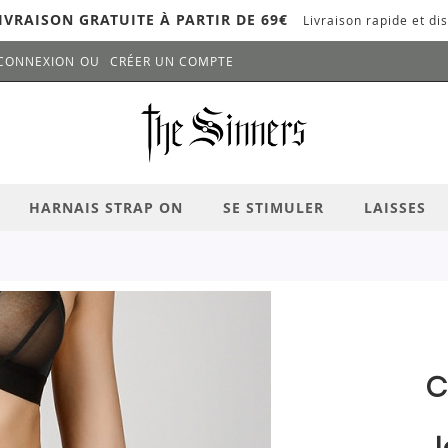
IVRAISON GRATUITE À PARTIR DE 69€
Livraison rapide et dis
CONNEXION
CRÉER UN COMPTE
LANCER LA RECHERCHE
# APPUYEZ SUR LA TOUCHE "ENTRER" PO
HARNAIS STRAP ON
SE STIMULER
LAISSES
C
J