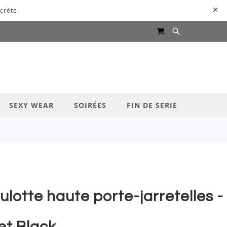
crète.
MON PANIER
UR LANCER LA RECHERCHE
SEXY WEAR
SOIRÉES
FIN DE SERIE
ulotte haute porte-jarretelles -
et Black