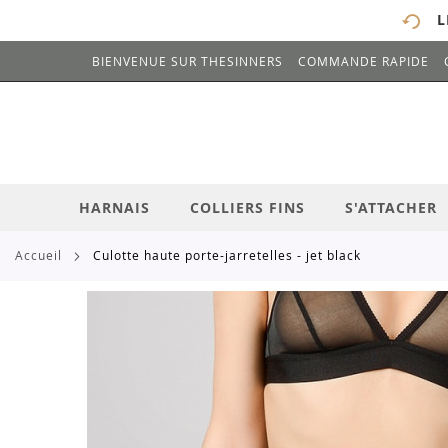
L
BIENVENUE SUR THESINNERS
COMMANDE RAPIDE
# ENTREZ AU MOINS 3 CARACTÈRES POUR 
ALLEZ
AU
CONTENU
HARNAIS
COLLIERS FINS
S'ATTACHER
accueil
culotte haute porte-jarretelles - jet black
Skip
to
the
end
of
the
images
gallery