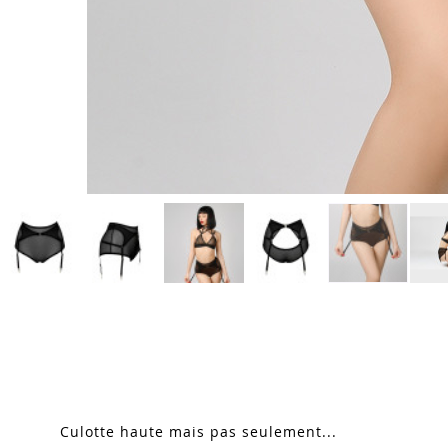
Skip
to
the
beginning
of
the
images
Culotte haute mais pas seulement...
gallery