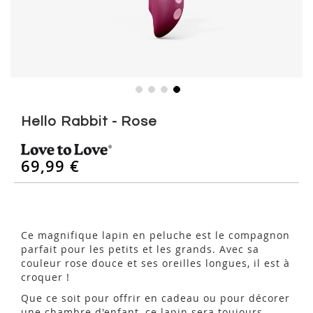
Skip
to
Hello Rabbit - Rose
the
beginning
of
69,99 €
the
images
gallery
Ce magnifique lapin en peluche est le compagnon
parfait pour les petits et les grands. Avec sa
couleur rose douce et ses oreilles longues, il est à
croquer !
Que ce soit pour offrir en cadeau ou pour décorer
une chambre d'enfant, ce lapin sera toujours