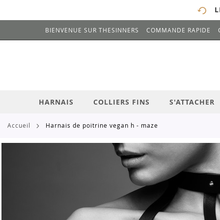
L
BIENVENUE SUR THESINNERS
COMMANDE RAPIDE
# ENTREZ AU MOINS 3 CARACTÈRES POUR 
ALLEZ
AU
CONTENU
HARNAIS
COLLIERS FINS
S'ATTACHER
accueil
harnais de poitrine vegan h - maze
Skip
to
the
end
of
the
images
gallery