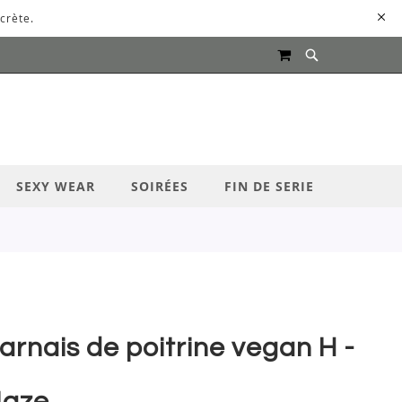
crète.
MON PANIER
UR LANCER LA RECHERCHE
SEXY WEAR
SOIRÉES
FIN DE SERIE
arnais de poitrine vegan H -
aze