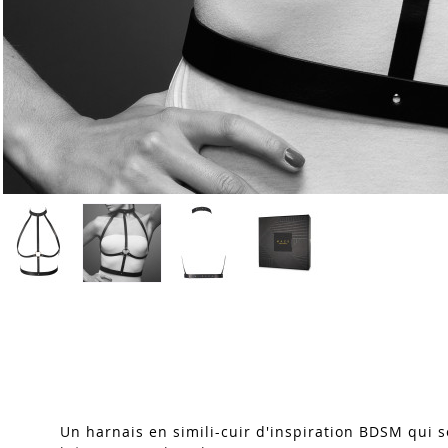
Skip
to
the
beginning
of
the
images
Un harnais en simili-cuir d'inspiration BDSM qui s
gallery