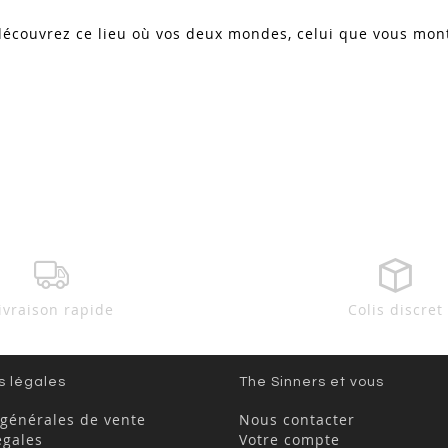
écouvrez ce lieu où vos deux mondes, celui que vous montr
ivraison rapide
Colis discret
s légales
The Sinners et vous
 générales de vente
Nous contacter
égales
Votre compte