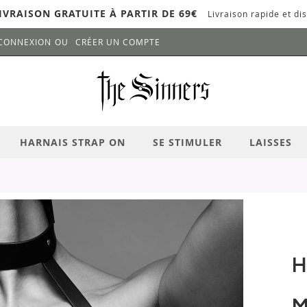
IVRAISON GRATUITE À PARTIR DE 69€
Livraison rapide et dis
CONNEXION
CRÉER UN COMPTE
LANCER LA RECHERCHE
# APPUYEZ SUR LA TOUCHE "ENTRER" PO
HARNAIS STRAP ON
SE STIMULER
LAISSES
H
M