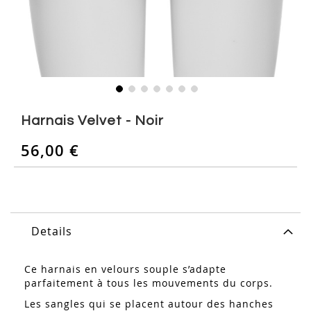
Skip
to
Harnais Velvet - Noir
the
beginning
56,00 €
of
the
images
gallery
Details
Ce harnais en velours souple s’adapte
parfaitement à tous les mouvements du corps.
Les sangles qui se placent autour des hanches