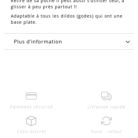
Retiré de sa poche il peut aussi s’utiliser seul, à
glisser à peu près partout !!
Adaptable à tous les dildos (godes) qui ont une
base plate.
Plus d’information
Paiement sécurisé
Livraison rapide
Colis discret
Suivi - retour