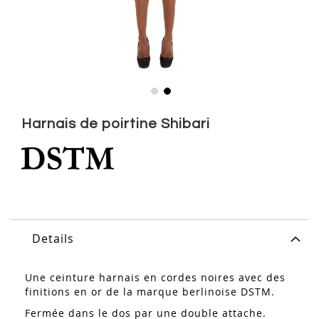
Skip
to
Harnais de poirtine Shibari
the
beginning
of
the
images
gallery
Details
Une ceinture harnais en cordes noires avec des
finitions en or de la marque berlinoise DSTM.
Fermée dans le dos par une double attache.