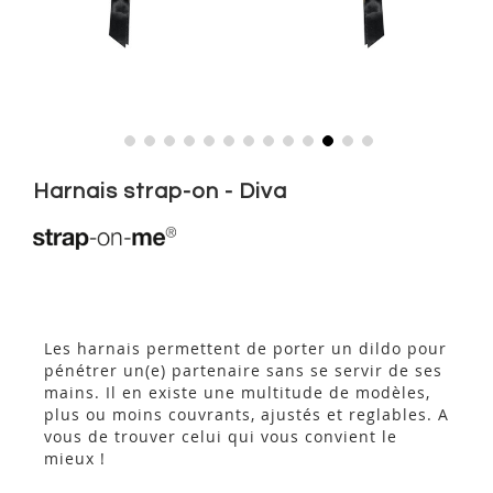
Skip
to
Harnais strap-on - Diva
the
beginning
of
the
images
gallery
Les harnais permettent de porter un dildo pour
pénétrer un(e) partenaire sans se servir de ses
mains. Il en existe une multitude de modèles,
plus ou moins couvrants, ajustés et reglables. A
vous de trouver celui qui vous convient le
mieux !