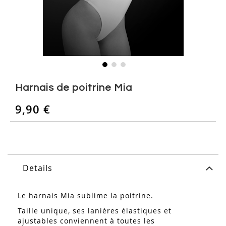
Skip
to
Harnais de poitrine Mia
the
beginning
9,90 €
of
the
images
gallery
Details
Le harnais Mia sublime la poitrine.
Taille unique, ses lanières élastiques et
ajustables conviennent à toutes les