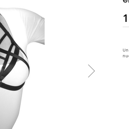
1
Un
nud