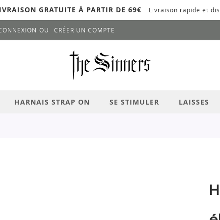
IVRAISON GRATUITE À PARTIR DE 69€
Livraison rapide et dis
CONNEXION
CRÉER UN COMPTE
LANCER LA RECHERCHE
# APPUYEZ SUR LA TOUCHE "ENTRER" PO
HARNAIS STRAP ON
SE STIMULER
LAISSES
H
é