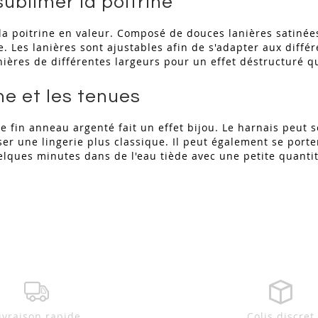
ublimer la poitrine
t la poitrine en valeur. Composé de douces lanières satinée
e. Les lanières sont ajustables afin de s'adapter aux différ
nières de différentes largeurs pour un effet déstructuré qu
ne et les tenues
 Le fin anneau argenté fait un effet bijou. Le harnais peu
er une lingerie plus classique. Il peut également se porte
uelques minutes dans de l'eau tiède avec une petite quanti
ivraison rapide
Colis discret