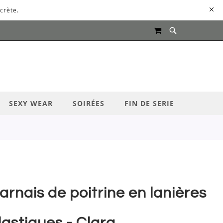
crète.
MON PANIER
UR LANCER LA RECHERCHE
SEXY WEAR
SOIRÉES
FIN DE SERIE
arnais de poitrine en lanières
lastiques - Clara