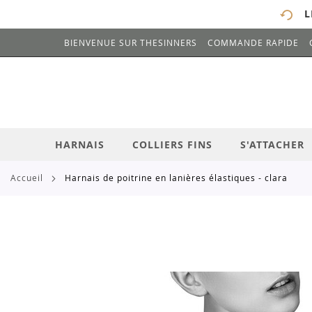
L
BIENVENUE SUR THESINNERS
COMMANDE RAPIDE
# ENTREZ AU MOINS 3 CARACTÈRES POUR 
ALLEZ
AU
CONTENU
HARNAIS
COLLIERS FINS
S'ATTACHER
accueil
harnais de poitrine en lanières élastiques - clara
Skip
to
the
end
of
the
images
gallery