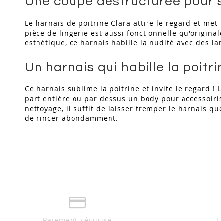
Une coupe déstructurée pour s
Le harnais de poitrine Clara attire le regard et me
pièce de lingerie est aussi fonctionnelle qu'original
esthétique, ce harnais habille la nudité avec des la
Un harnais qui habille la poitri
Ce harnais sublime la poitrine et invite le regard !
part entière ou par dessus un body pour accessoiris
nettoyage, il suffit de laisser tremper le harnais q
de rincer abondamment.
Paiement sécurisé
L