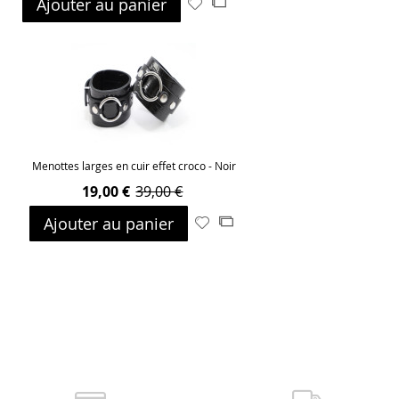
Ajouter au panier
Ajouter
Ajouter
à
au
ma
comparateur
liste
d’envie
Menottes larges en cuir effet croco - Noir
19,00 €
39,00 €
Ajouter au panier
Ajouter
Ajouter
à
au
ma
comparateur
liste
d’envie