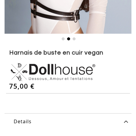
Skip
to
Harnais de buste en cuir vegan
the
beginning
of
the
images
75,00 €
gallery
Details