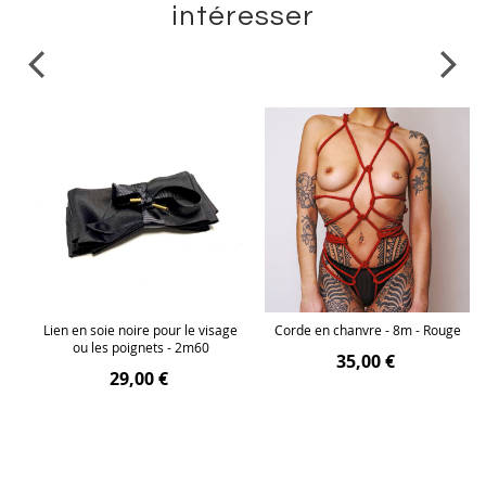
intéresser
ge
Lien en soie noire pour le visage
Corde en chanvre - 8m - Rouge
ou les poignets - 2m60
35,00 €
29,00 €