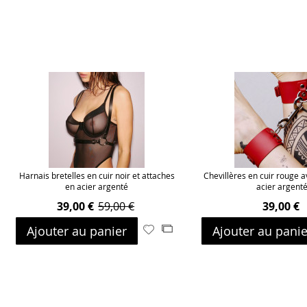
Harnais bretelles en cuir noir et attaches
Chevillères en cuir rouge 
en acier argenté
acier argent
39,00 €
59,00 €
39,00 €
Ajouter au panier
Ajouter au panie
Ajouter
Ajouter
à
au
ma
comparateur
liste
d’envie