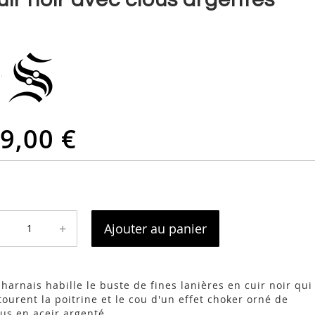
9,00 €
+
Ajouter au panier
 harnais habille le buste de fines lanières en cuir noir qui
tourent la poitrine et le cou d'un effet choker orné de
ous en aceir argenté.