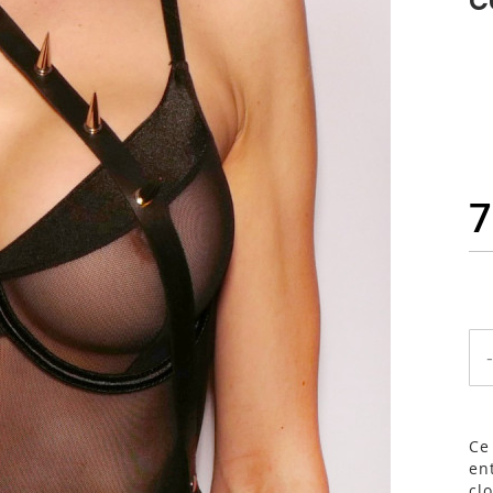
7
-
Ce
en
cl