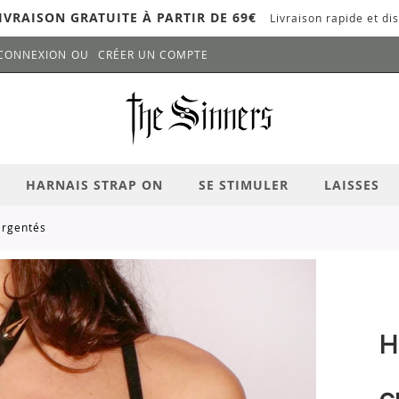
IVRAISON GRATUITE À PARTIR DE 69€
Livraison rapide et dis
CONNEXION
CRÉER UN COMPTE
LANCER LA RECHERCHE
# APPUYEZ SUR LA TOUCHE "ENTRER" PO
HARNAIS STRAP ON
SE STIMULER
LAISSES
 argentés
H
c