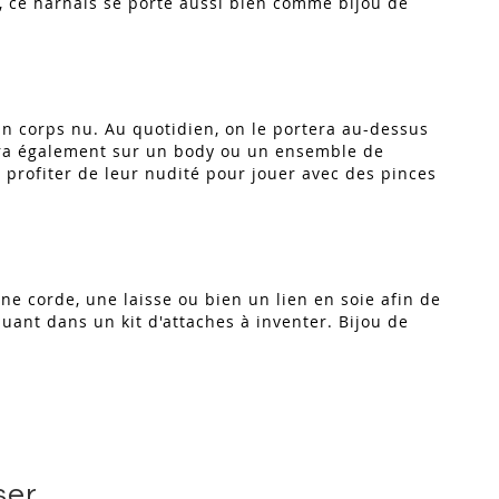
s, ce harnais se porte aussi bien comme bijou de
un corps nu. Au quotidien, on le portera au-dessus
ssera également sur un body ou un ensemble de
 profiter de leur nudité pour jouer avec des pinces
ne corde, une laisse ou bien un lien en soie afin de
luant dans un kit d'attaches à inventer. Bijou de
ser