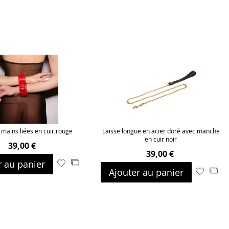
mains liées en cuir rouge
Laisse longue en acier doré avec manche
en cuir noir
39,00 €
39,00 €
r au panier
Ajouter
Ajouter
Ajouter au panier
Ajouter
Ajo
à
au
à
au
ma
comparateur
ma
com
liste
liste
d’envie
d’envie