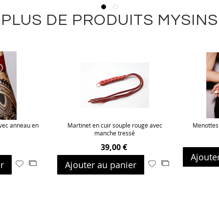
PLUS DE PRODUITS MYSINS
avec anneau en
Martinet en cuir souple rouge avec
Menottes 
é
manche tressé
39,00 €
Ajoute
r
Ajouter au panier
Ajouter
Ajouter
Ajouter
Ajouter
à
au
à
au
ma
comparateur
ma
comparateur
liste
liste
d’envie
d’envie