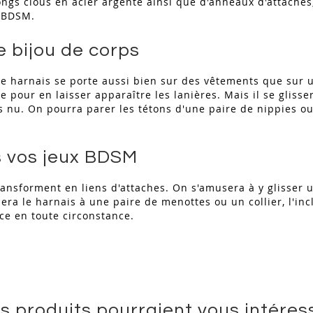
longs clous en acier argenté ainsi que d'anneaux d'attache
u BDSM.
 bijou de corps
 ce harnais se porte aussi bien sur des vêtements que sur 
e pour en laisser apparaître les lanières. Mais il se gli
s nu. On pourra parer les tétons d'une paire de nippies ou
s vos jeux BDSM
ransforment en liens d'attaches. On s'amusera à y glisser u
ra le harnais à une paire de menottes ou un collier, l'inc
ace en toute circonstance.
s produits pourraient vous intéres