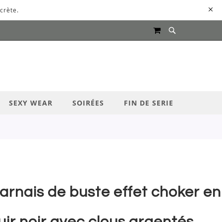
crète.
MON PANIER
UR LANCER LA RECHERCHE
SEXY WEAR
SOIRÉES
FIN DE SERIE
arnais de buste effet choker en
uir noir avec clous argentés