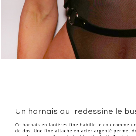
Skip
to
the
beginning
of
the
images
gallery
Un harnais qui redessine le bu
Ce harnais en lanières fine habille le cou comme un 
de dos. Une fine attache en acier argenté permet de 