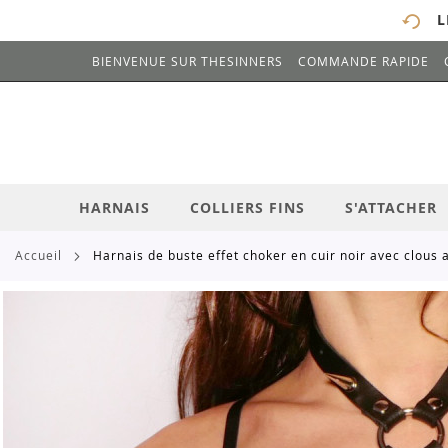
L
BIENVENUE SUR THESINNERS
COMMANDE RAPIDE
# ENTREZ AU MOINS 3 CARACTÈRES POUR 
ALLEZ
AU
CONTENU
HARNAIS
COLLIERS FINS
S'ATTACHER
accueil
harnais de buste effet choker en cuir noir avec clous
Skip
to
the
end
of
the
images
gallery