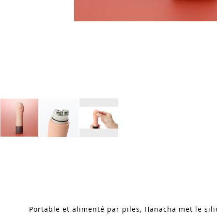
Skip
to
the
beginning
of
the
images
Portable et alimenté par piles, Hanacha met le sil
gallery