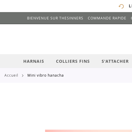
L
BIENVENUE SUR THESINNERS
COMMANDE RAPIDE
# ENTREZ AU MOINS 3 CARACTÈRES POUR 
ALLEZ
AU
CONTENU
HARNAIS
COLLIERS FINS
S'ATTACHER
accueil
mini vibro hanacha
Skip
to
the
end
of
the
images
gallery