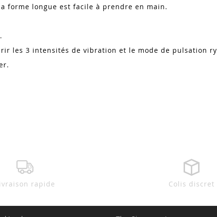
 sa forme longue est facile à prendre en main.
.
r les 3 intensités de vibration et le mode de pulsation r
ner.
ivraison rapide
Colis discret