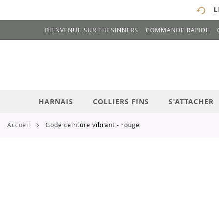
L
BIENVENUE SUR THESINNERS
COMMANDE RAPIDE
# ENTREZ AU MOINS 3 CARACTÈRES POUR 
ALLEZ
AU
CONTENU
HARNAIS
COLLIERS FINS
S'ATTACHER
accueil
gode ceinture vibrant - rouge
Skip
to
the
end
of
the
images
gallery