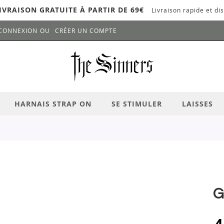
IVRAISON GRATUITE À PARTIR DE 69€
Livraison rapide et dis
CONNEXION
CRÉER UN COMPTE
LANCER LA RECHERCHE
# APPUYEZ SUR LA TOUCHE "ENTRER" PO
HARNAIS STRAP ON
SE STIMULER
LAISSES
G