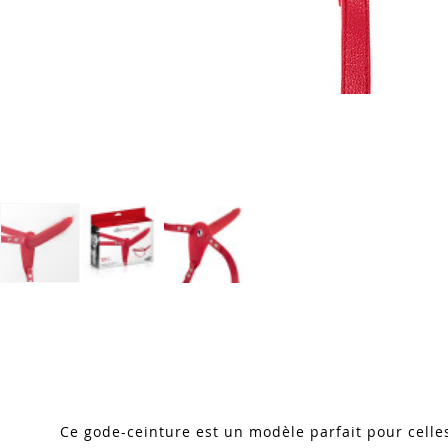
Skip
to
the
beginning
of
the
images
Ce gode-ceinture est un modèle parfait pour celles
gallery