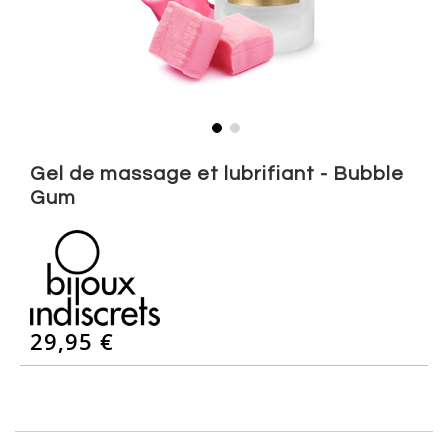
Skip
to
Gel de massage et lubrifiant - Bubble
the
Gum
beginning
of
the
images
gallery
29,95 €