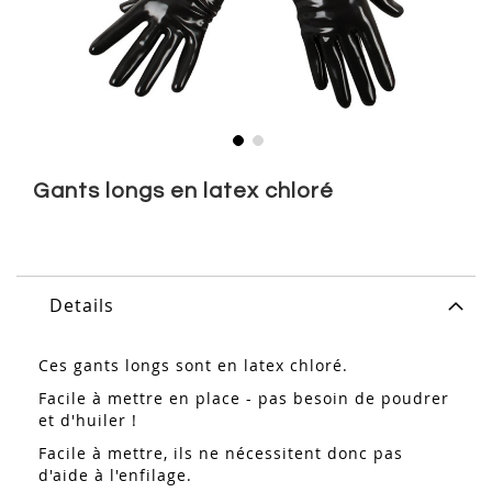
Skip
to
Gants longs en latex chloré
the
beginning
of
the
images
Details
gallery
Ces gants longs sont en latex chloré.
Facile à mettre en place - pas besoin de poudrer
et d'huiler !
Facile à mettre, ils ne nécessitent donc pas
d'aide à l'enfilage.