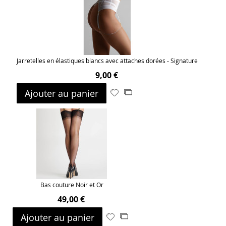
liste
d’envie
Jarretelles en élastiques blancs avec attaches dorées - Signature
9,00 €
Ajouter au panier
Ajouter
Ajouter
à
au
ma
comparateur
liste
d’envie
Bas couture Noir et Or
49,00 €
Ajouter au panier
Ajouter
Ajouter