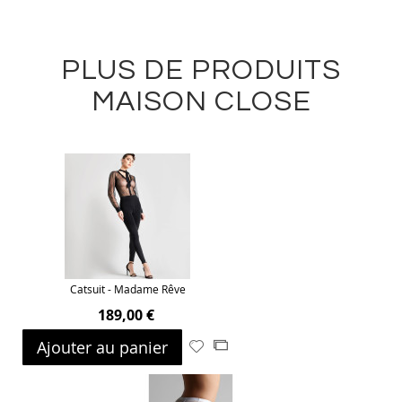
PLUS DE PRODUITS
MAISON CLOSE
Catsuit - Madame Rêve
189,00 €
Ajouter au panier
Ajouter
Ajouter
à
au
ma
comparateur