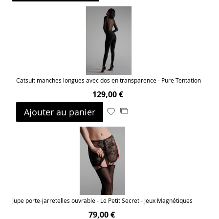
à
au
ma
comparateur
liste
d’envie
Catsuit manches longues avec dos en transparence - Pure Tentation
129,00 €
Ajouter au panier
Ajouter
Ajouter
à
au
ma
comparateur
liste
d’envie
Jupe porte-jarretelles ouvrable - Le Petit Secret - Jeux Magnétiques
79,00 €