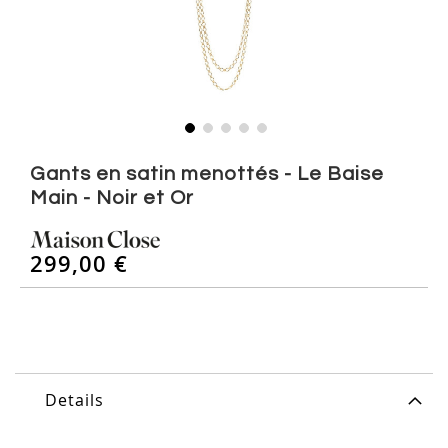
Skip
to
Gants en satin menottés - Le Baise
the
Main - Noir et Or
beginning
of
the
299,00 €
images
gallery
Details