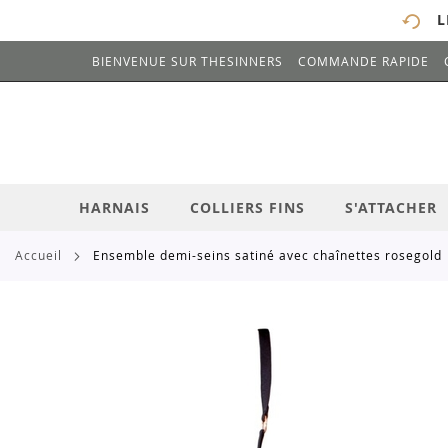
L
BIENVENUE SUR THESINNERS
COMMANDE RAPIDE
# ENTREZ AU MOINS 3 CARACTÈRES POUR 
ALLEZ
AU
CONTENU
HARNAIS
COLLIERS FINS
S'ATTACHER
accueil
ensemble demi-seins satiné avec chaînettes rosegold
Skip
to
the
end
of
the
images
gallery