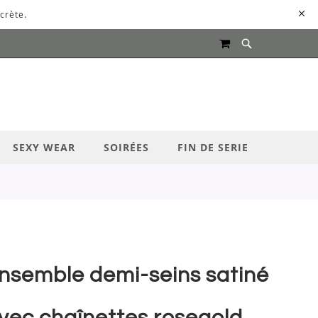
crète.
MON PANIER
UR LANCER LA RECHERCHE
SEXY WEAR
SOIRÉES
FIN DE SERIE
nsemble demi-seins satiné
vec chaînettes rosegold