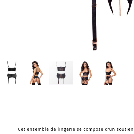
Skip
to
the
beginning
of
the
images
Cet ensemble de lingerie se compose d'un soutien-
gallery