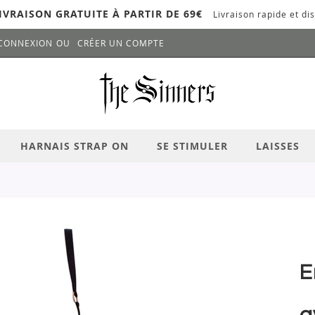
IVRAISON GRATUITE À PARTIR DE 69€
Livraison rapide et dis
CONNEXION
CRÉER UN COMPTE
LANCER LA RECHERCHE
# APPUYEZ SUR LA TOUCHE "ENTRER" PO
HARNAIS STRAP ON
SE STIMULER
LAISSES
E
a