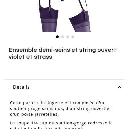
Skip
to
Ensemble demi-seins et string ouvert
the
violet et strass
beginning
of
the
images
gallery
Details
Cette parure de lingerie est composée d'un
soutien-groge seins nus, d'un string ouvert et
d'un porte-jarretelles.
La coupe 1/4 cup du soutien-gorge redresse le
sein tout en le laissant apparent.