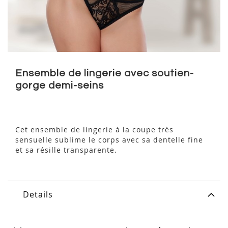
Skip
to
Ensemble de lingerie avec soutien-
the
gorge demi-seins
beginning
of
the
images
Cet ensemble de lingerie à la coupe très
gallery
sensuelle sublime le corps avec sa dentelle fine
et sa résille transparente.
Details