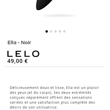
Skip
to
Ella - Noir
the
beginning
of
49,00 €
the
images
gallery
Délicieusement doux et lisse, Ella est un plaisir
des yeux (et du corps). Ses deux extrémités
conçues séparément offrent des sensations
variées et une satisfaction plus complète des
désirs de son utilisatrice.