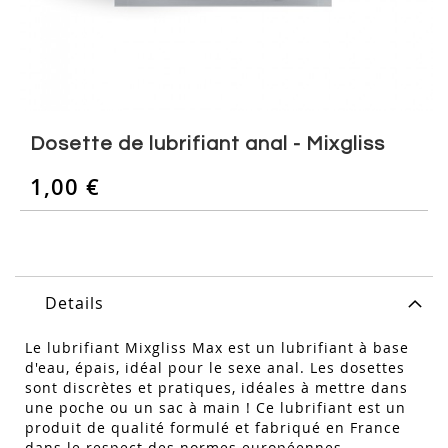
Skip
to
Dosette de lubrifiant anal - Mixgliss
the
beginning
1,00 €
of
the
images
gallery
Details
Le lubrifiant Mixgliss Max est un lubrifiant à base
d'eau, épais, idéal pour le sexe anal. Les dosettes
sont discrètes et pratiques, idéales à mettre dans
une poche ou un sac à main ! Ce lubrifiant est un
produit de qualité formulé et fabriqué en France
dans le respect des normes européennes.