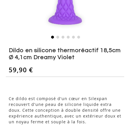
Skip
to
Dildo en silicone thermoréactif 18,5cm
the
Ø 4,1cm Dreamy Violet
beginning
of
59,90 €
the
images
gallery
Ce dildo est composé d'un cœur en Silexpan
recouvert d'une peau de silicone liquide extra
doux. Cette conception à double densité offre une
expérience authentique, avec un extérieur doux et
un noyau ferme et souple à la fois.