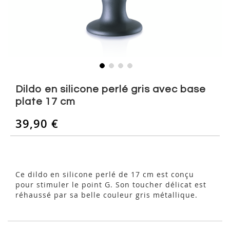
Skip
to
Dildo en silicone perlé gris avec base
the
plate 17 cm
beginning
of
39,90 €
the
images
gallery
Ce dildo en silicone perlé de 17 cm est conçu
pour stimuler le point G. Son toucher délicat est
réhaussé par sa belle couleur gris métallique.