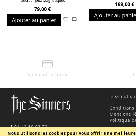
Secret - Jeux Magnétiques
189,00 €
79,00 €
Ajouter au panie
Ajouter au panier
Ajouter
Ajouter
à
au
ma
comparateur
liste
d’envie
Paiement sécurisé
L
Information
Conditions
Mentions l
Politique d
04 42 69 93 72
contact@thesinners.fr
Nous utilisons les cookies pour vous offrir une meilleure