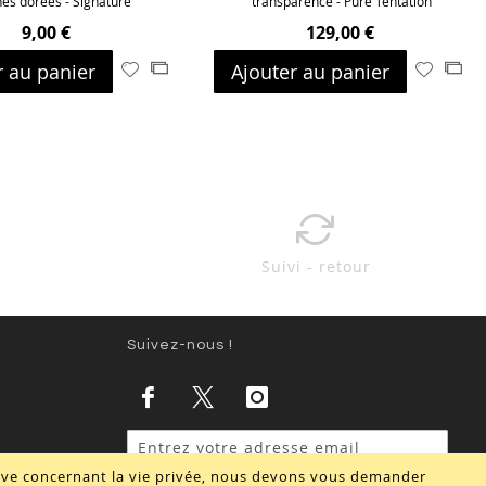
hes dorées - Signature
transparence - Pure Tentation
9,00 €
129,00 €
r au panier
Ajouter au panier
Ajouter
Ajouter
Ajouter
Ajo
à
au
à
au
ma
comparateur
ma
com
liste
liste
d’envie
d’envie
Suivi - retour
Suivez-nous !
tive concernant la vie privée, nous devons vous demander
Valider