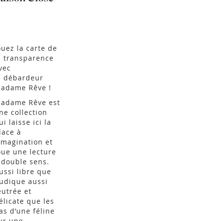
ouez la carte de
a transparence
vec
e
débardeur
adame Rêve
!
adame Rêve est
ne collection
ui laisse ici la
lace à
’imagination et
oue une lecture
 double sens.
ussi libre que
udique aussi
eutrée et
élicate que les
as d’une féline
ur une