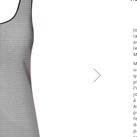
J
l
a
l
M
M
u
q
p
l
j
à
A
p
f
d
p
s