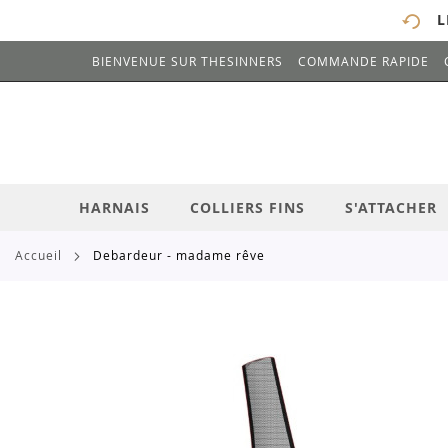
L
BIENVENUE SUR THESINNERS
COMMANDE RAPIDE
# ENTREZ AU MOINS 3 CARACTÈRES POUR 
ALLEZ
AU
CONTENU
HARNAIS
COLLIERS FINS
S'ATTACHER
accueil
debardeur - madame rêve
Skip
to
the
end
of
the
images
gallery