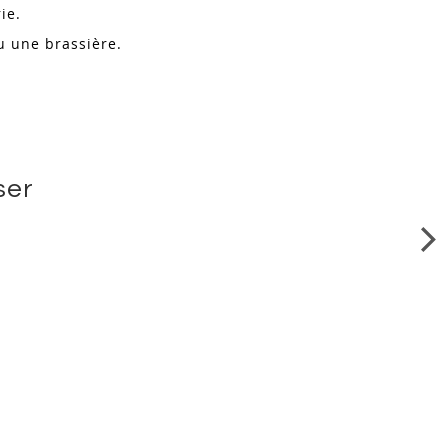
ie.
u une brassière.
ser