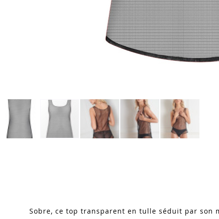
Skip
to
the
beginning
of
the
images
Sobre, ce top transparent en tulle séduit par son 
gallery