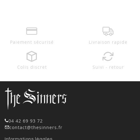
Paiement sécurisé
Livraison rapide
Colis discret
Suivi - retour
04 42 69 93 72
contact@thesinners.fr
Informations légales