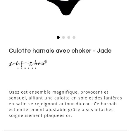
Skip
to
Culotte harnais avec choker - Jade
the
beginning
of
the
images
gallery
Osez cet ensemble magnifique, provocant et
sensuel, alliant une culotte en soie et des lanières
en satin se rejoignant autour du cou. Ce harnais
est entièrement ajustable grâce à ses attaches
soigneusement plaquées or.