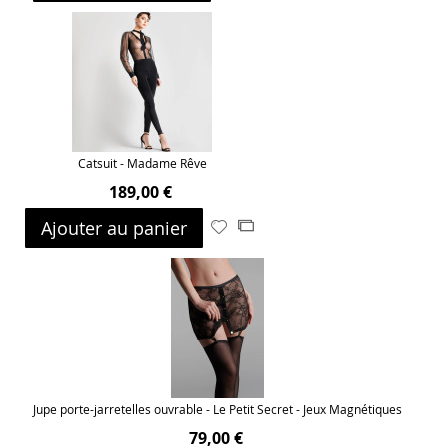
ma
comparateur
liste
d’envie
Catsuit - Madame Rêve
189,00 €
Ajouter au panier
Ajouter
Ajouter
à
au
ma
comparateur
liste
d’envie
Jupe porte-jarretelles ouvrable - Le Petit Secret - Jeux Magnétiques
79,00 €