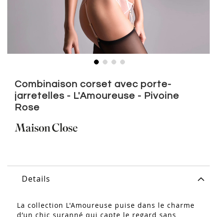
Skip
to
Combinaison corset avec porte-
the
jarretelles - L'Amoureuse - Pivoine
beginning
Rose
of
the
images
gallery
Details
La collection
L'Amoureuse
puise dans le charme
d’un chic suranné qui capte le regard sans