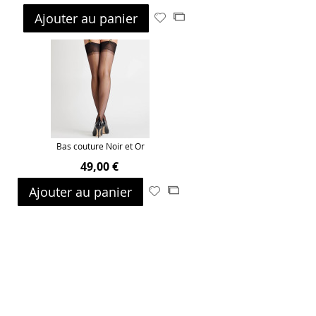
Ajouter au panier
Ajouter
Ajouter
à
au
ma
comparateur
liste
d’envie
Bas couture Noir et Or
49,00 €
Ajouter au panier
Ajouter
Ajouter
à
au
ma
comparateur
liste
d’envie