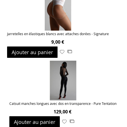
Jarretelles en élastiques blancs avec attaches dorées - Signature
9,00 €
Ajouter au panier
Ajouter
Ajouter
à
au
ma
comparateur
liste
d’envie
Catsuit manches longues avec dos en transparence - Pure Tentation
129,00 €
Ajouter au panier
Ajouter
Ajouter
à
au