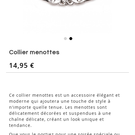
Skip
to
Collier menottes
the
beginning
14,95 €
of
the
images
gallery
Ce collier menottes est un accessoire élégant et
moderne qui ajoutera une touche de style à
n'importe quelle tenue. Les menottes sont
délicatement décorées et suspendues à une
chaîne délicate, créant un look unique et
tendance.
Que vous le portiez pour une soirée spéciale ou