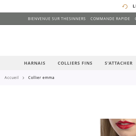
L
BIENVENUE SUR THESINNERS
COMMANDE RAPIDE
# ENTREZ AU MOINS 3 CARACTÈRES POUR 
ALLEZ
AU
CONTENU
HARNAIS
COLLIERS FINS
S'ATTACHER
accueil
collier emma
Skip
to
the
end
of
the
images
gallery