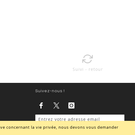
Suivi - retour
Suivez-nous !
tive concernant la vie privée, nous devons vous demander
Valider