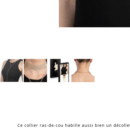
Skip
to
the
beginning
of
the
images
Ce collier ras-de-cou habille aussi bien un décoll
gallery