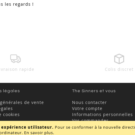
us les regards !
ivraison rapide
Colis discret
s légales
The Sinners et vous
 générales de vente
Nous contacter
égales
Votre compte
e cookies
Informations personnelles
Vos commandes
FAQ
 expérience utilisateur.
Pour se conformer à la nouvelle direc
ordinateur.
En savoir plus
.