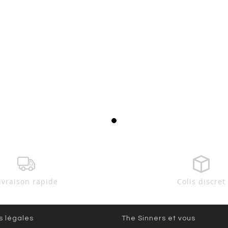
ivraison rapide
Colis discret
s légales
The Sinners et vous