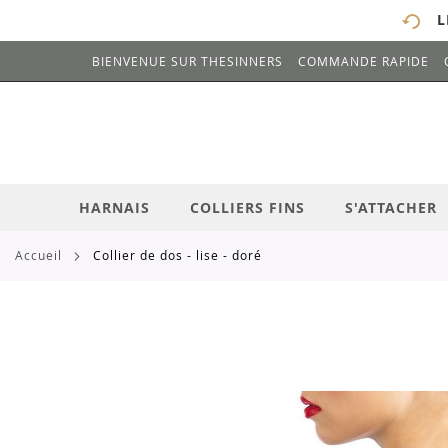
L
BIENVENUE SUR THESINNERS
COMMANDE RAPIDE
# ENTREZ AU MOINS 3 CARACTÈRES POUR 
ALLEZ
AU
CONTENU
HARNAIS
COLLIERS FINS
S'ATTACHER
accueil
collier de dos - lise - doré
Skip
to
the
end
of
the
images
gallery