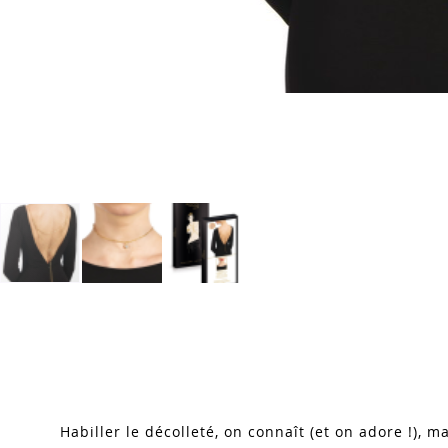
Skip
to
the
beginning
of
the
images
Habiller le décolleté, on connaît (et on adore !), ma
gallery