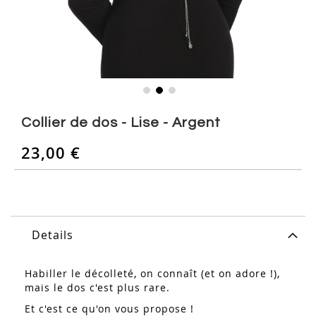
Skip
to
Collier de dos - Lise - Argent
the
beginning
23,00 €
of
the
images
gallery
Details
Habiller le décolleté, on connaît (et on adore !),
mais le dos c'est plus rare.
Et c'est ce qu'on vous propose !