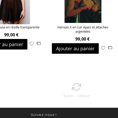
use en résille transparente
Harnais X en cuir épais et attaches
argentées
99,00 €
99,00 €
r au panier
Ajouter
Ajouter
Ajouter au panier
Ajouter
Ajo
à
au
à
au
ma
comparateur
ma
com
liste
liste
d’envie
d’envie
Suivi - retour
Suivez-nous !