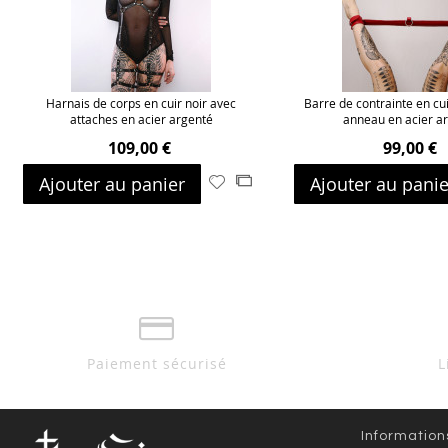
Harnais de corps en cuir noir avec
Barre de contrainte en cu
attaches en acier argenté
anneau en acier a
109,00 €
99,00 €
Ajouter au panier
Ajouter au panie
Ajouter
Ajouter
à
au
ma
comparateur
liste
d’envie
Paiement sécurisé
L
Information