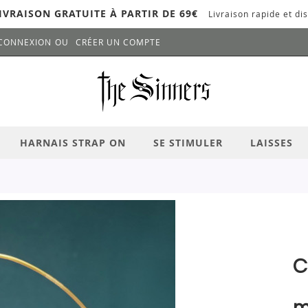
IVRAISON GRATUITE À PARTIR DE 69€
Livraison rapide et dis
CONNEXION
CRÉER UN COMPTE
LANCER LA RECHERCHE
# APPUYEZ SUR LA TOUCHE "ENTRER" PO
HARNAIS STRAP ON
SE STIMULER
LAISSES
C
m