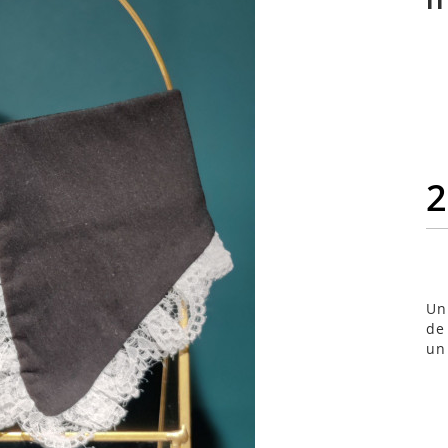
2
Un
de
un