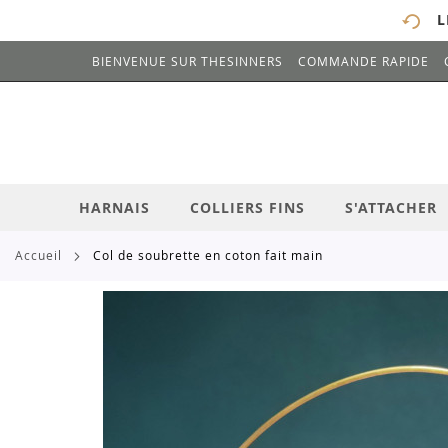
L
BIENVENUE SUR THESINNERS
COMMANDE RAPIDE
# ENTREZ AU MOINS 3 CARACTÈRES POUR 
ALLEZ
AU
CONTENU
HARNAIS
COLLIERS FINS
S'ATTACHER
accueil
col de soubrette en coton fait main
Skip
to
the
end
of
the
images
gallery