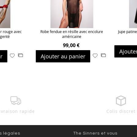
ir rouge avec
Robe fendue en résille avec encolure
Jupe patine
rgenté
américaine
99,00 €
Ajoute
r
Ajouter au panier
Ajouter
Ajouter
Ajouter
Ajouter
à
au
à
au
ma
comparateur
ma
comparateur
liste
liste
d’envie
d’envie
ivraison rapide
Colis discret
s légales
The Sinners et vous