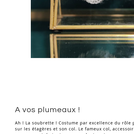
Skip
to
the
beginning
of
the
images
gallery
A vos plumeaux !
Ah ! La soubrette ! Costume par excellence du rôle 
sur les étagères et son col. Le fameux col, accessoi