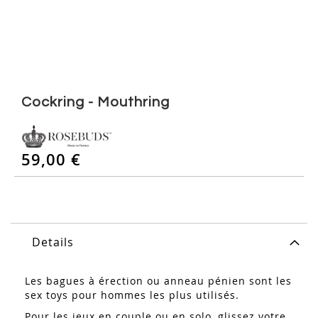
Skip
to
Cockring - Mouthring
the
beginning
of
59,00 €
the
images
gallery
Details
Les bagues à érection ou anneau pénien sont les
sex toys pour hommes les plus utilisés.
Pour les jeux en couple ou en solo, glissez votre