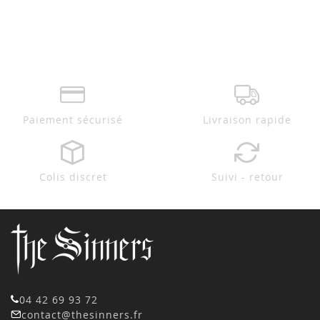
Paiement sécurisé
Livraison rapide
Colis discret
Suivi - retour
04 42 69 93 72
contact@thesinners.fr