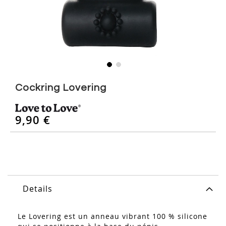
Skip
to
Cockring Lovering
the
beginning
of
9,90 €
the
images
gallery
Details
Le Lovering est un anneau vibrant 100 % silicone