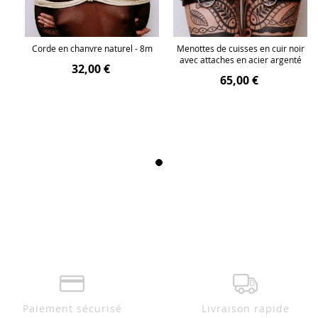
ir
Corde en chanvre naturel - 8m
Menottes de cuisses en cuir noir
té
avec attaches en acier argenté
32,00 €
65,00 €
Paiement sécurisé
Livraison rapide