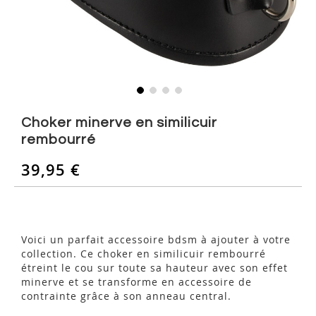
Skip
to
Choker minerve en similicuir
the
rembourré
beginning
of
39,95 €
the
images
gallery
Voici un parfait accessoire bdsm à ajouter à votre
collection. Ce choker en similicuir rembourré
étreint le cou sur toute sa hauteur avec son effet
minerve et se transforme en accessoire de
contrainte grâce à son anneau central.