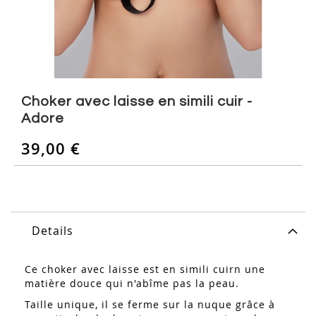
Skip
to
Choker avec laisse en simili cuir -
the
Adore
beginning
of
39,00 €
the
images
gallery
Details
Ce choker avec laisse est en simili cuirn une
matière douce qui n'abîme pas la peau.
Taille unique, il se ferme sur la nuque grâce à