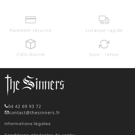
Paiement sécurisé
Livraison rapide
Colis discret
Suivi - retour
04 42 69 93 72
contact@thesinners.fr
Informations légales