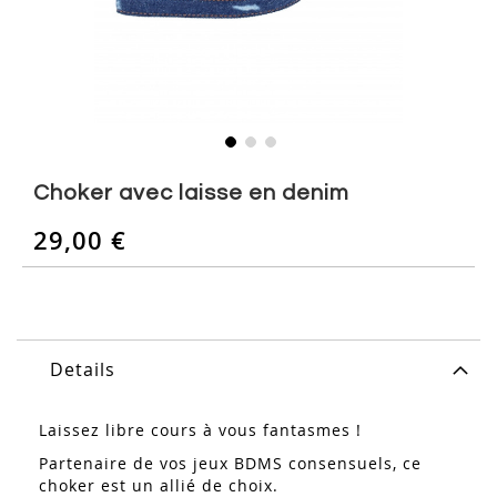
Skip
to
Choker avec laisse en denim
the
beginning
29,00 €
of
the
images
gallery
Details
Laissez libre cours à vous fantasmes !
Partenaire de vos jeux BDMS consensuels, ce
choker est un allié de choix.