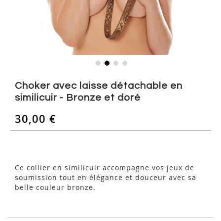
Skip
to
Choker avec laisse détachable en
the
similicuir - Bronze et doré
beginning
of
30,00 €
the
images
gallery
Ce collier en similicuir accompagne vos jeux de
soumission tout en élégance et douceur avec sa
belle couleur bronze.