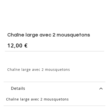
Skip
to
Chaîne large avec 2 mousquetons
the
beginning
12,00 €
of
the
images
gallery
Chaîne large avec 2 mousquetons
Details
Chaîne large avec 2 mousquetons