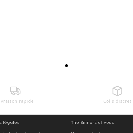
ivraison rapide
Colis discret
s légales
The Sinners et vous