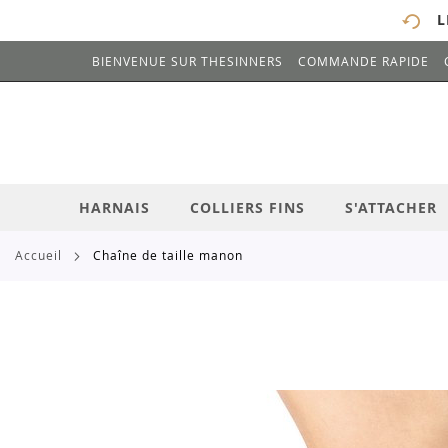
L
BIENVENUE SUR THESINNERS
COMMANDE RAPIDE
# ENTREZ AU MOINS 3 CARACTÈRES POUR 
ALLEZ
AU
CONTENU
HARNAIS
COLLIERS FINS
S'ATTACHER
accueil
chaîne de taille manon
Skip
to
the
end
of
the
images
gallery