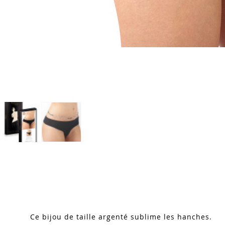
Skip
to
the
beginning
of
the
images
Ce bijou de taille argenté sublime les hanches.
gallery