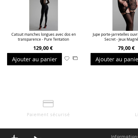
Catsuit manches longues avec dos en
Jupe porte-jarretelles ouvr
transparence - Pure Tentation
Secret - Jeux Magn
129,00 €
79,00 €
Ajouter au panier
Ajouter au panie
Ajouter
Ajouter
à
au
ma
comparateur
liste
d’envie
Paiement sécurisé
L
Information