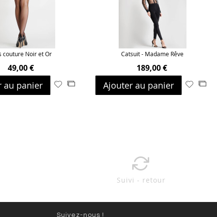
 couture Noir et Or
Catsuit - Madame Rêve
49,00 €
189,00 €
r au panier
Ajouter au panier
Ajouter
Ajouter
Ajouter
Ajo
à
au
à
au
ma
comparateur
ma
com
liste
liste
d’envie
d’envie
Suivi - retour
Suivez-nous !