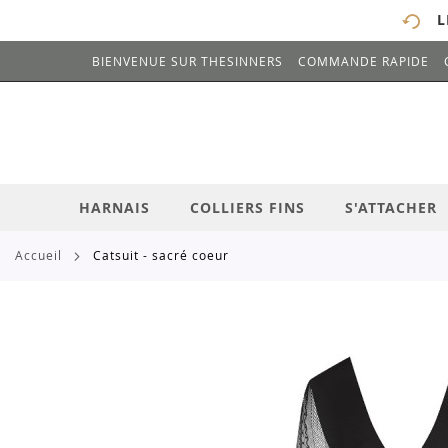
L
BIENVENUE SUR THESINNERS
COMMANDE RAPIDE
# ENTREZ AU MOINS 3 CARACTÈRES POUR 
ALLEZ
AU
CONTENU
HARNAIS
COLLIERS FINS
S'ATTACHER
accueil
catsuit - sacré coeur
Skip
to
the
end
of
the
images
gallery