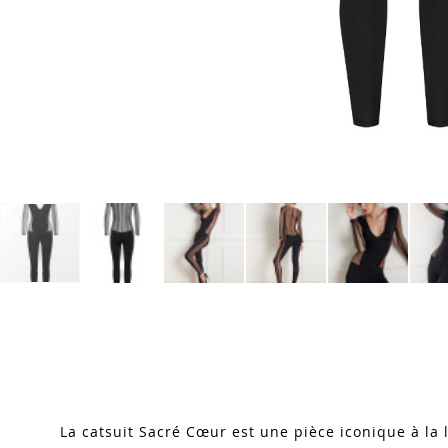
Skip
to
the
beginning
of
the
images
La catsuit Sacré Cœur est une pièce iconique à la li
gallery