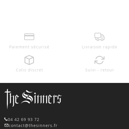
Paiement sécurisé
Livraison rapide
Colis discret
Suivi - retour
04 42 69 93 72
contact@thesinners.fr