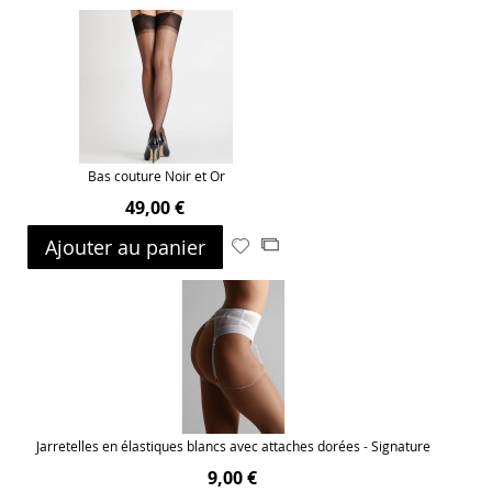
ma
comparateur
liste
d’envie
Bas couture Noir et Or
49,00 €
Ajouter au panier
Ajouter
Ajouter
à
au
ma
comparateur
liste
d’envie
Jarretelles en élastiques blancs avec attaches dorées - Signature
9,00 €