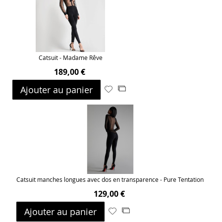
Catsuit - Madame Rêve
189,00 €
Ajouter au panier
Ajouter
Ajouter
à
au
ma
comparateur
liste
d’envie
Catsuit manches longues avec dos en transparence - Pure Tentation
129,00 €
Ajouter au panier
Ajouter
Ajouter
à
au