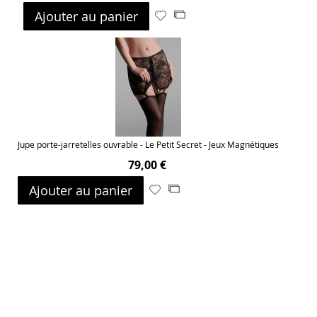
Ajouter au panier
Ajouter
Ajouter
à
au
ma
comparateur
liste
d’envie
Jupe porte-jarretelles ouvrable - Le Petit Secret - Jeux Magnétiques
79,00 €
Ajouter au panier
Ajouter
Ajouter
à
au
ma
comparateur
liste
d’envie