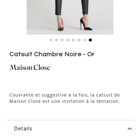
Skip
to
Catsuit Chambre Noire - Or
the
beginning
of
the
images
gallery
Couvrante et suggestive à la fois, la catsuit de
Maison Close est une invitation à la tentation.
Details