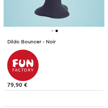
Skip
to
Dildo Bouncer - Noir
the
beginning
of
the
images
gallery
79,90 €