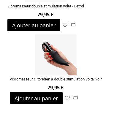
Vibromasseur double stimulation Volta - Petrol
79,95 €
Ajouter au panier
Ajouter
Ajouter
à
au
ma
comparateur
liste
d’envie
Vibromasseur clitoridien à double stimulation Volta Noir
79,95 €
Ajouter au panier
Ajouter
Ajouter
à
au
ma
comparateur
liste
d’envie