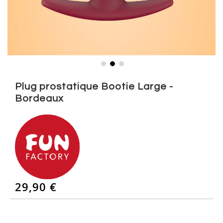
Skip
to
Plug prostatique Bootie Large -
the
Bordeaux
beginning
of
the
images
gallery
29,90 €