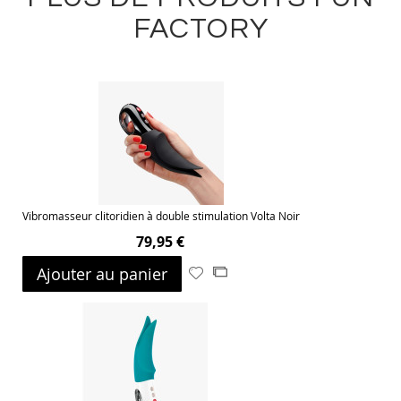
FACTORY
Vibromasseur clitoridien à double stimulation Volta Noir
79,95 €
Ajouter au panier
Ajouter
Ajouter
à
au
ma
comparateur
liste
d’envie